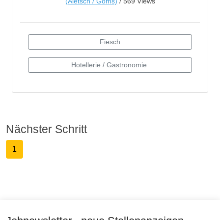
(Aletsch / Goms)
/ 569 Views
Nächster Schritt
1