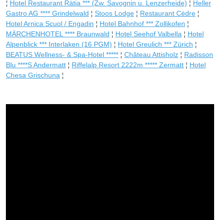
¦
Hotel Restaurant Rätia *** (Zw. Savognin u. Lenzerheide)
¦
Heller
Gastro AG **** Grindelwald
¦
Stoos Lodge
¦
Restaurant Cèdre
¦
Hotel Arnica Scuol / Engadin
¦
Hotel Bahnhof *** Zollikofen
¦
MÄRCHENHOTEL **** Braunwald
¦
Hotel Seehof Valbella
¦
Hotel
Alpenblick *** Interlaken (16 PGM)
¦
Hotel Greulich *** Zürich
¦
BEATUS Wellness- & Spa-Hotel *****
¦
Château Attisholz
¦
Radisson
Blu ****S Andermatt
¦
Riffelalp Resort 2222m ***** Zermatt
¦
Hotel
Chesa Grischuna
¦