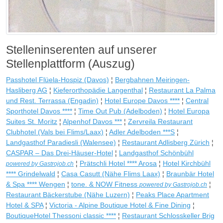
Stelleninserenten auf unserer
Stellenplattform (Auszug)
Passhotel Flüela-Hospiz (Davos)
¦
Bergbahnen Meiringen-
Hasliberg AG
¦
Kieferorthopädie Langenthal
¦
Restaurant La Palma
und Rest. Terrassa (Engadin)
¦
Hotel Europe Davos ****
¦
Central
Sporthotel Davos ****
¦
Time Out Pub (Adelboden)
¦
Hotel Europa
Suites St. Moritz
¦
Alpenhof Davos ***
¦
Zervreila Restaurant
Clubhotel (Vals bei Flims/Laax)
¦
Adler Adelboden ***S
¦
Landgasthof Paradiesli (Walensee)
¦
Restaurant Adlisberg Zürich
¦
CASPAR – Das Drei-Häuser-Hotel
¦
Landgasthof Schönbühl
¦
Prätschli Hotel **** Arosa
¦
Hotel Kirchbühl
powered by Gastrojob.ch
**** Grindelwald
¦
Casa Casutt (Nähe Flims Laax)
¦
Braunbär Hotel
& Spa **** Wengen
¦
tone. & NOW Fitness
¦
powered by Gastrojob.ch
Restaurant Bäckerstube (Nähe Luzern)
¦
Peaks Place Apartment
Hotel & SPA
¦
Victoria - Alpine Boutique Hotel & Fine Dining
¦
BoutiqueHotel Thessoni classic ****
¦
Restaurant Schlosskeller Brig