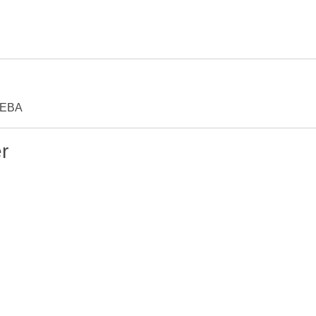
Z/EBA
r