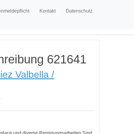
enmeldepflicht
Kontakt
Datenschutz
schreibung 621641
ez Valbella /
a
 place und diverse Reinigungsarbeiten.Sind