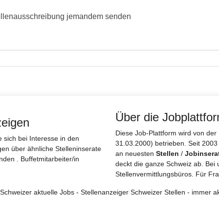
ellenausschreibung jemandem senden
Über die Jobplattfo
zeigen
Diese Job-Plattform wird von d
sich bei Interesse in den
31.03.2000) betrieben. Seit 2003
gen über ähnliche Stelleninserate
an neuesten
Stellen
/
Jobinsera
den . Buffetmitarbeiter/in
deckt die ganze Schweiz ab. Bei 
Stellenvermittlungsbüros. Für Fra
r Schweizer aktuelle Jobs - Stellenanzeiger Schweizer Stellen - immer ak