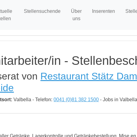
tuelle
Stellensuchende
Über
Inserenten
Stell
tellen
uns
itarbeiter/in - Stellenbe
serat von
Restaurant Stätz Dami
ide
tsort:
Valbella - Telefon:
0041 (0)81 382 1500
- Jobs in Valbell
ller Getränke, Lagerkontrolle und Getränkebestellung, Mise en