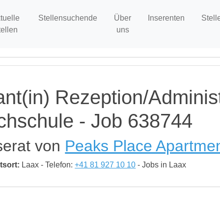
tuelle
Stellensuchende
Über
Inserenten
Stell
tellen
uns
ant(in) Rezeption/Administ
chschule - Job 638744
serat von
Peaks Place Apartmen
tsort:
Laax - Telefon:
+41 81 927 10 10
- Jobs in Laax