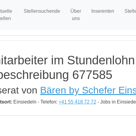
tuelle
Stellensuchende
Über
Inserenten
Stell
tellen
uns
itarbeiter im Stundenlohn
nbeschreibung 677585
serat von
Bären by Schefer Ein
tsort:
Einsiedeln - Telefon:
+41 55 418 72 72
- Jobs in Einsiede