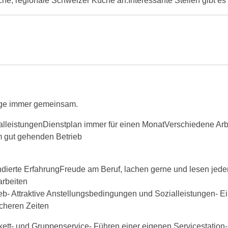
che, regionale Schweizer Küche an.Interessante Stellen gibt es
Tage immer gemeinsam.
alleistungenDienstplan immer für einen MonatVerschiedene Arb
em gut gehenden Betrieb
undierte ErfahrungFreude am Beruf, lachen gerne und lesen je
arbeiten
ieb- Attraktive Anstellungsbedingungen und Sozialleistungen- E
sicheren Zeiten
ett- und Gruppenservice- Führen einer eigenen Servicestation