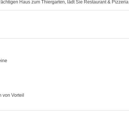
chtigen Haus zum Thiergarten, lädt Sie Restaurant & Pizzeria L
eine
 von Vorteil