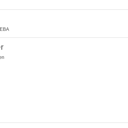
Z/EBA
r
en