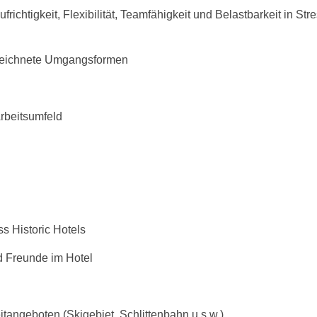
richtigkeit, Flexibilität, Teamfähigkeit und Belastbarkeit in St
ezeichnete Umgangsformen
rbeitsumfeld
s Historic Hotels
d Freunde im Hotel
tangeboten (Skigebiet, Schlittenbahn u.s.w.)