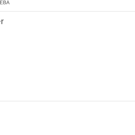
Z/EBA
r