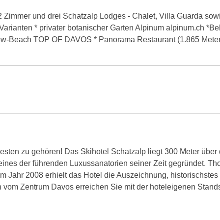
92 Zimmer und drei Schatzalp Lodges - Chalet, Villa Guarda so
 Varianten * privater botanischer Garten Alpinum alpinum.ch *B
now-Beach TOP OF DAVOS * Panorama Restaurant (1.865 Meter) 
Besten zu gehören! Das Skihotel Schatzalp liegt 300 Meter über
 eines der führenden Luxussanatorien seiner Zeit gegründet. 
Im Jahr 2008 erhielt das Hotel die Auszeichnung, historischstes
n vom Zentrum Davos erreichen Sie mit der hoteleigenen Stands