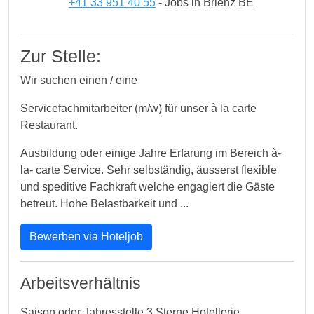
+41 33 951 40 55
- Jobs in Brienz BE
Zur Stelle:
Wir suchen einen / eine
Servicefachmitarbeiter (m/w) für unser à la carte
Restaurant.
Ausbildung oder einige Jahre Erfarung im Bereich à-
la- carte Service. Sehr selbständig, äusserst flexible
und speditive Fachkraft welche engagiert die Gäste
betreut. Hohe Belastbarkeit und ...
Bewerben via Hoteljob
Arbeitsverhältnis
Saison oder Jahresstelle 3 Sterne Hotellerie