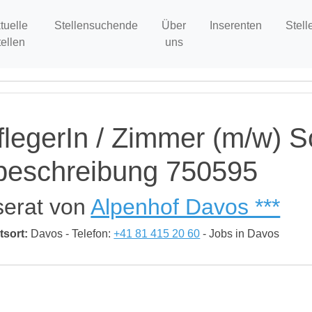
tuelle
Stellensuchende
Über
Inserenten
Stell
tellen
uns
legerIn / Zimmer (m/w) 
nbeschreibung 750595
serat von
Alpenhof Davos ***
tsort:
Davos - Telefon:
+41 81 415 20 60
- Jobs in Davos