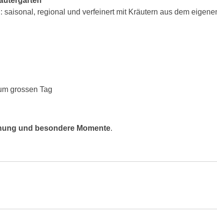
äutergarten”
n
: saisonal, regional und verfeinert mit Kräutern aus dem eigene
zum grossen Tag
egnung und besondere Momente
.