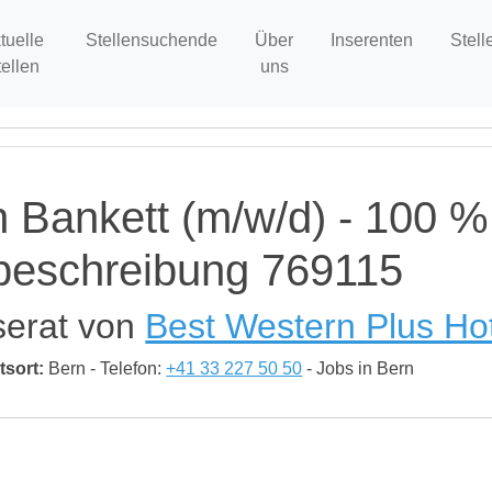
tuelle
Stellensuchende
Über
Inserenten
Stell
tellen
uns
in Bankett (m/w/d) - 100 %
nbeschreibung 769115
serat von
Best Western Plus Hot
tsort:
Bern - Telefon:
+41 33 227 50 50
- Jobs in Bern