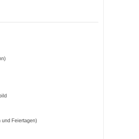
nn)
bild
n und Feiertagen)