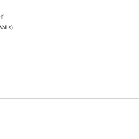
r
allis)