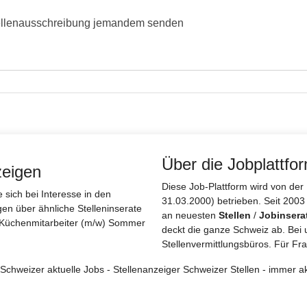
ellenausschreibung jemandem senden
Über die Jobplattfo
zeigen
Diese Job-Plattform wird von d
sich bei Interesse in den
31.03.2000) betrieben. Seit 2003
gen über ähnliche Stelleninserate
an neuesten
Stellen
/
Jobinsera
 . Küchenmitarbeiter (m/w) Sommer
deckt die ganze Schweiz ab. Bei 
Stellenvermittlungsbüros. Für Fra
r Schweizer aktuelle Jobs - Stellenanzeiger Schweizer Stellen - immer ak