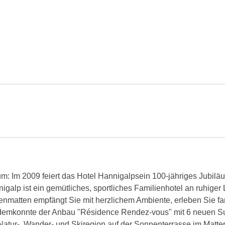
: Im 2009 feiert das Hotel Hannigalpsein 100-jähriges Jubiläum
galp ist ein gemütliches, sportliches Familienhotel an ruhiger L
enmatten empfängt Sie mit herzlichem Ambiente, erleben Sie fa
Zudemkonnte der Anbau "Résidence Rendez-vous" mit 6 neuen 
Natur-, Wander- und Skiregion auf der Sonnenterrasse im Matter