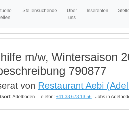
tuelle
Stellensuchende
Über
Inserenten
Stell
tellen
uns
ilfe m/w, Wintersaison 2
nbeschreibung 790877
serat von
Restaurant Aebi (Ade
tsort:
Adelboden - Telefon:
+41 33 673 13 56
- Jobs in Adelbo