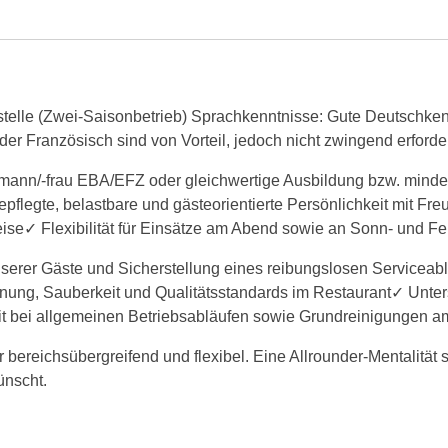
elle (Zwei-Saisonbetrieb) Sprachkenntnisse: Gute Deutschkennt
der Französisch sind von Vorteil, jedoch nicht zwingend erforder
chmann/-frau EBA/EFZ oder gleichwertige Ausbildung bzw. mind
pflegte, belastbare und gästeorientierte Persönlichkeit mit Fr
weise✓ Flexibilität für Einsätze am Abend sowie an Sonn- und Fe
serer Gäste und Sicherstellung eines reibungslosen Serviceabl
nung, Sauberkeit und Qualitätsstandards im Restaurant✓ Unters
eit bei allgemeinen Betriebsabläufen sowie Grundreinigungen 
r bereichsübergreifend und flexibel. Eine Allrounder-Mentalität 
ünscht.