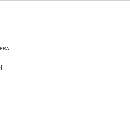
Z/EBA
r