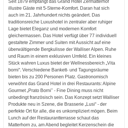
Seit 1879 empfängt das Grand Hotel Zermatterhof
illustre Gäste mit 5-Sterne-Komfort. Daran hat sich
auch im 21. Jahrhundert nichts geändert. Das
traditionsreiche Luxushotel in zentraler aber ruhiger
Lage bietet Eleganz und modernen Komfort
gleichermassen. Das Hotel verfügt über 77 individuell
gestaltete Zimmer und Suiten mit Aussicht auf eine
überwältigende Bergkulisse der Walliser Alpen. Ruhe
und Raum in einem exklusiven Umfeld. Ein kleines
Stück wahren Luxus bietet der Wellnessbereich „Vita
borni“. Verschiedene Bankett- und Tagungsräume
bieten bis zu 200 Personen Platz. Gastronomisch
verwöhnt das Grand Hotel in drei Restaurants: Alpine
Gourmet „Prato Borni" - Fine Dining muss nicht
unbedingt französisch sein. Das Konzept setzt Walliser
Produkte neu in Szene, die Brasserie „Lusi“ - der
perfekte Ort für alle, die es unkompliziert mögen. Beim
Lunch auf der Restaurantterrasse schaut das
Matterhorn zu, am Abend begleitet Kerzenschein die