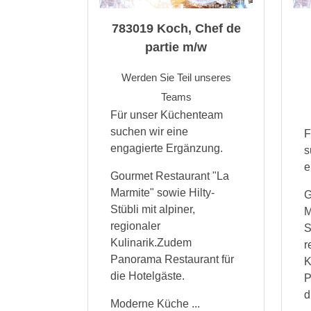
783019 Koch, Chef de
partie m/w
Werden Sie Teil unseres
Teams
Für unser Küchenteam
suchen wir eine
F
engagierte Ergänzung.
s
e
Gourmet Restaurant "La
Marmite" sowie Hilty-
G
Stübli mit alpiner,
M
regionaler
S
Kulinarik.Zudem
r
Panorama Restaurant für
K
die Hotelgäste.
P
d
Moderne Küche ...