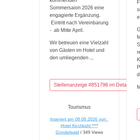
kommenden
F
Sommersaion 2026 eine
s
engagierte Ergänzung.
e
Eintritt nach Vereinbarung
G
- ab Mitte April.
M
Wir betreuen eine Vielzahl
S
von Gästen im Hotel und
r
den umliegenden ...
K
P
d
M
Tourismus
Inseriert am 08.08.2026 von :
Hotel Kirchbühl ****
Grindelwald
/ 349 Views