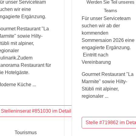
ür unser Serviceteam
Werden Sie Teil unseres
uchen wir eine
Teams
ngagierte Ergänzung.
Für unser Serviceteam
suchen wir ab der
ourmet Restaurant "La
kommenden
armite" sowie Hilty-
Sommersaion 2026 eine
tübli mit alpiner,
engagierte Ergänzung.
egionaler
Eintritt nach
ulinarik.Zudem
Vereinbarung
anorama Restaurant für
ie Hotelgäste.
Gourmet Restaurant "La
Marmite" sowie Hilty-
oderne Küche ...
Stübli mit alpiner,
regionaler ...
Tourismus