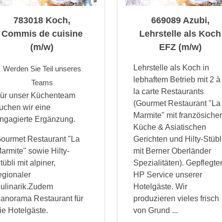
783018 Koch,
669089 Azubi,
Commis de cuisine
Lehrstelle als Koch
(m/w)
EFZ (m/w)
Lehrstelle als Koch in
Werden Sie Teil unseres
lebhaftem Betrieb mit 2 à
Teams
la carte Restaurants
ür unser Küchenteam
(Gourmet Restaurant "La
uchen wir eine
Marmite" mit französicher
ngagierte Ergänzung.
Küche & Asiatischen
ourmet Restaurant "La
Gerichten und Hilty-Stübl
armite" sowie Hilty-
mit Berner Oberländer
tübli mit alpiner,
Spezialitäten). Gepflegte
egionaler
HP Service unserer
ulinarik.Zudem
Hotelgäste. Wir
anorama Restaurant für
produzieren vieles frisch
ie Hotelgäste.
von Grund ...