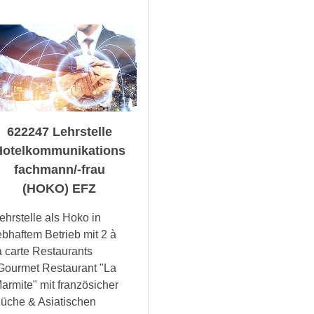
622247 Lehrstelle
Hotelkommunikations
fachmann/-frau
(HOKO) EFZ
ehrstelle als Hoko in
ebhaftem Betrieb mit 2 à
a carte Restaurants
Gourmet Restaurant "La
armite" mit französicher
üche & Asiatischen