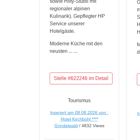
sowie Hilty-Stübli mit
G
regionaler alpinen
m
Kulinarik). Gepflegter HP
S
Service unserer
H
Hotelgäste.
H
Moderne Küche mit den
M
neusten ... ...
d
Tourismus
Inseriert am 08.08.2026 von :
I
Hotel Kirchbühl ****
Grindelwald
/ 4832 Views