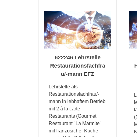
622246 Lehrstelle
Restaurationsfachfra
u/-mann EFZ
Lehrstelle als
Restaurationsfachfrau/-
L
mann in lebhaftem Betrieb
l
mit 2 à la carte
l
Restaurants (Gourmet
(
Restaurant "La Marmite"
M
mit französicher Küche
K