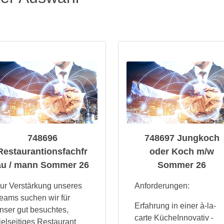
748696
748697 Jungkoch
Restaurantionsfachfr
oder Koch m/w
au / mann Sommer 26
Sommer 26
ur Verstärkung unseres
Anforderungen:
eams suchen wir für
Erfahrung in einer à-la-
nser gut besuchtes,
carte KücheInnovativ -
ielseitiges Restaurant