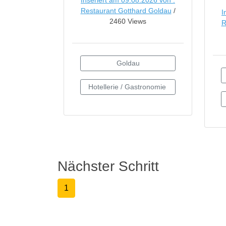
Inseriert am 09.08.2026 von :
Restaurant Gotthard Goldau
/
I
2460 Views
R
Nächster Schritt
1