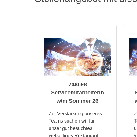
748698
ServicemitarbeiterIn
w/m Sommer 26
Zur Verstärkung unseres
Z
Teams suchen wir für
T
unser gut besuchtes,
u
vielseitiges Restaurant
v