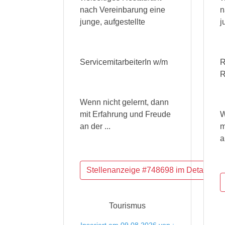
nach Vereinbarung eine
n
junge, aufgestellte
j
ServicemitarbeiterIn w/m
R
R
Wenn nicht gelernt, dann
mit Erfahrung und Freude
W
an der ...
m
a
Tourismus