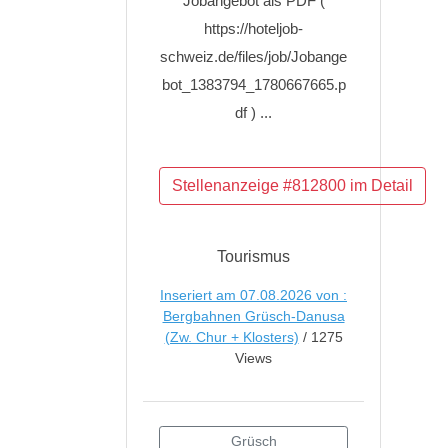
Jobangebot als PDF (
https://hoteljob-
schweiz.de/files/job/Jobange
bot_1383794_1780667665.p
df ) ...
Tourismus
Inseriert am 07.08.2026 von :
Bergbahnen Grüsch-Danusa
(Zw. Chur + Klosters)
/ 1275
Views